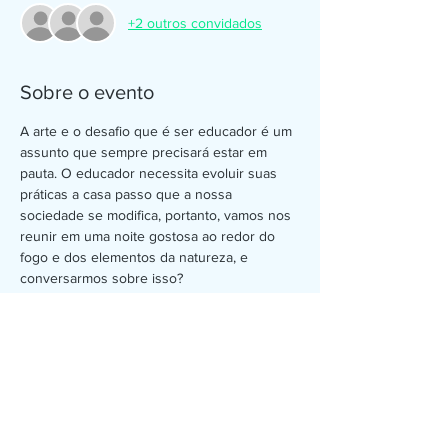
+2 outros convidados
Sobre o evento
A arte e o desafio que é ser educador é um 
assunto que sempre precisará estar em 
pauta. O educador necessita evoluir suas 
práticas a casa passo que a nossa 
sociedade se modifica, portanto, vamos nos 
reunir em uma noite gostosa ao redor do 
fogo e dos elementos da natureza, e 
conversarmos sobre isso?
Todos são bem-vindos, os que são 
professores, os que já foram, os que 
querem ser, e também aqueles que são 
educadores naturalmente, que espalham 
educação sempre que podem... Pois ela é 
para todos!
Investimento para nosso encontro:
R$20,00 como valor mínimo