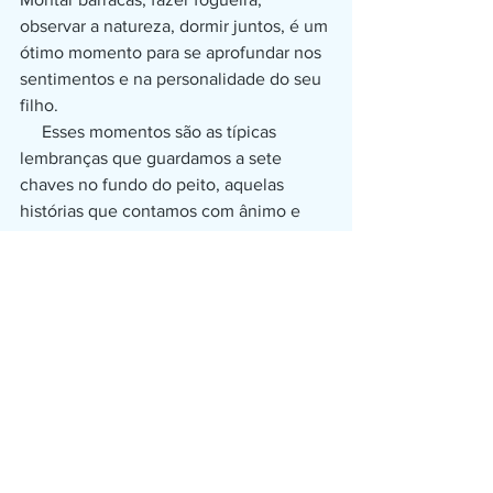
observar a natureza, dormir juntos, é um 
ótimo momento para se aprofundar nos 
sentimentos e na personalidade do seu 
filho. 
     Esses momentos são as típicas 
lembranças que guardamos a sete 
chaves no fundo do peito, aquelas 
histórias que contamos com ânimo e 
alegria para os amigos na escola e, mais 
tarde, para seus filhos e netos. 
Lembranças que aquecem o coração. 
Então aqui fica um conselho...acampe! 
Todo mundo precisa de união e 
natureza, assim como a natureza 
também precisa da gente. Separe na 
sua agenda, um tempo de construção 
de lembranças para ser eternizadas. 
Viva a natureza e se torne parte dela. 