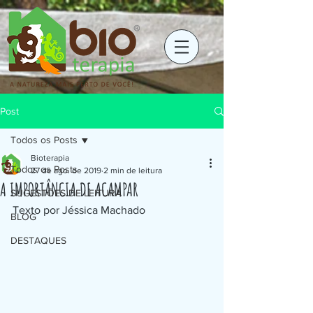
Post
Todos os Posts
Bioterapia
Todos os Posts
27 de ago. de 2019
2 min de leitura
A IMPORTÂNCIA DE ACAMPAR
SUGESTÕES DE LEITURA
Texto por Jéssica Machado
BLOG
DESTAQUES