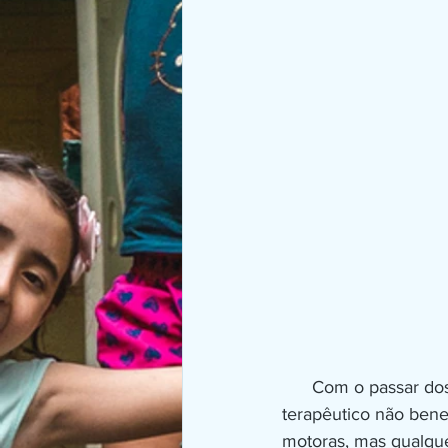
      Com o passar dos anos, pudemos perceber que o convívio com o animal no setting 
terapêutico não bene
motoras, mas qualquer