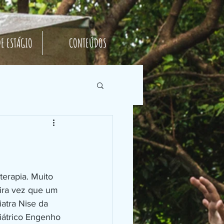
E ESTÁGIO
CONTEÚDOS
ira vez que um 
iatra Nise da 
iátrico Engenho 