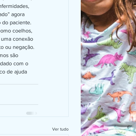
nfermidades, 
ado” agora 
o do paciente.
a, uma conexão 
to ou negação. 
imos são 
uidado com o 
co de ajuda 
Ver tudo