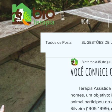
HOME
Todos os Posts
SUGESTÕES DE 
Bioterapia
15 de jul
VOCÊ CONHECE 
      Terapia Assistida por Animais, IAA, Peterapia, Zooterapia, Equoterapia, Cãoterapia. Muito 
nomes, um objetivo: 
animal participou do 
Silveira (1905-1999)