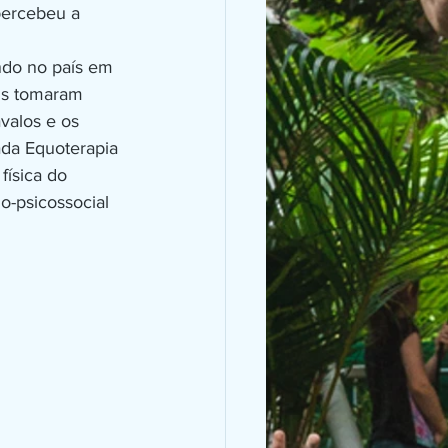
percebeu a 
ais tomaram 
valos e os 
ada Equoterapia 
física do 
o-psicossocial 