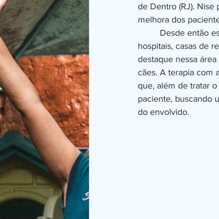
de Dentro (RJ). Nise
melhora dos paciente
         Desde então essa interação homem-animal em tratamentos vêm crescendo no país em 
hospitais, casas de r
destaque nessa área
cães. A terapia com 
que, além de tratar o
paciente, buscando u
do envolvido.