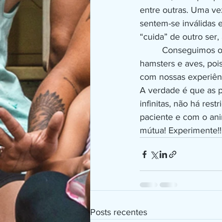
entre outras. Uma v
sentem-se inválidas 
“cuida” de outro ser,
         Conseguimos o mesmo efeito com animais de menos contato humano, como coelhos, 
hamsters e aves, poi
com nossas experiênc
A verdade é que as p
infinitas, não há re
paciente e com o an
mútua! Experimente!!
Posts recentes