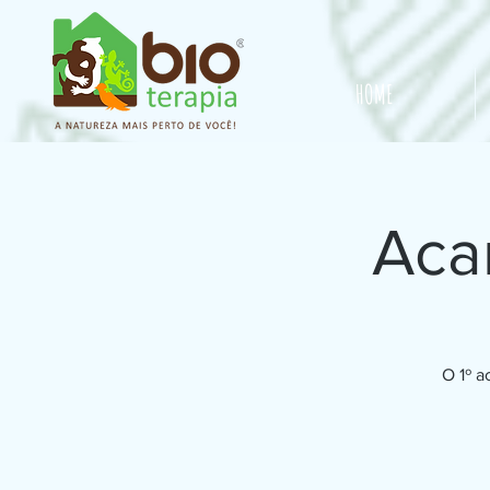
HOME
Aca
O 1º a