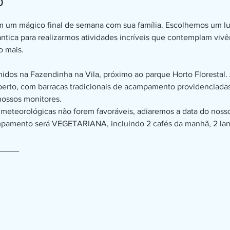
o
m um mágico final de semana com sua família. Escolhemos um lug
tica para realizarmos atividades incríveis que contemplam vivênc
o mais.
lhidos na Fazendinha na Vila, próximo ao parque Horto Floresta
rto, com barracas tradicionais de acampamento providenciadas 
nossos monitores.
 meteorológicas não forem favoráveis, adiaremos a data do noss
pamento será VEGETARIANA, incluindo 2 cafés da manhã, 2 lanch
_____