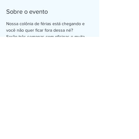
Sobre o evento
Nossa colônia de férias está chegando e 
você não quer ficar fora dessa né? 
Serão três semanas com oficinas e muita 
diversão nas tardes da Bioterapia! 
HORÁRIOS: 
Todos os dias das 13h às 17h com lanche 
incluso!
FAIXA ETÁRIA:
A partir de 3 anos 
Saiba Mais >
Compartilhe este evento