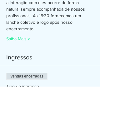
a interação com eles ocorre de forma 
natural sempre acompanhada de nossos 
profissionais. As 15:30 fornecemos um 
lanche coletivo e logo após nosso 
encerramento.
Saiba Mais >
Ingressos
Vendas encerradas
Tipo de ingresso
Dia na Bio
Mais informações
Preço
R$ 60,00