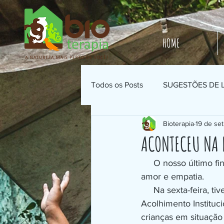
HOME
Todos os Posts
SUGESTÕES DE 
Bioterapia
19 de set
ACONTECEU NA 
     O nosso último final de semana (06-08/09) foi potente de realizações e regado de muito 
amor e empatia. 
     Na sexta-feira, tivemos um belíssimo encontro com os funcionários do Serviço de 
Acolhimento Instituc
crianças em situação 