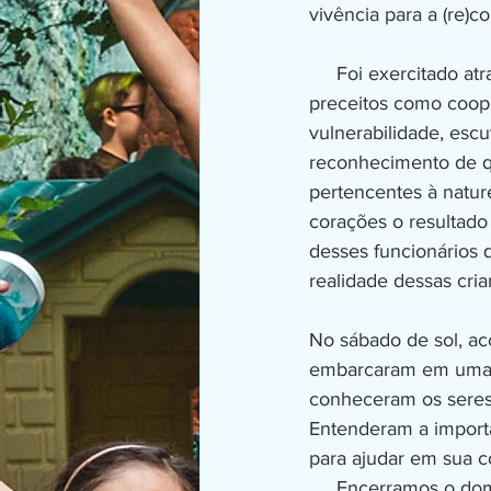
vivência para a (re)c
     Foi exercitado através de muita alegria, 
preceitos como coop
vulnerabilidade, escu
reconhecimento de q
pertencentes à natur
corações o resultado 
desses funcionários 
realidade dessas cria
No sábado de sol, a
embarcaram em uma a
conheceram os seres 
Entenderam a import
para ajudar em sua c
     Encerramos o domingo com as crianças do abrigo SAICA, do qual tiveram a oportunidade 