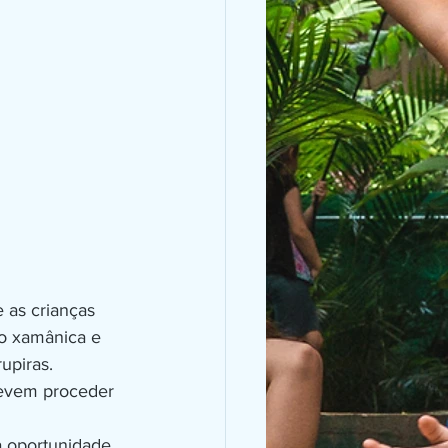
as crianças 
o xamânica e 
upiras. 
evem proceder 