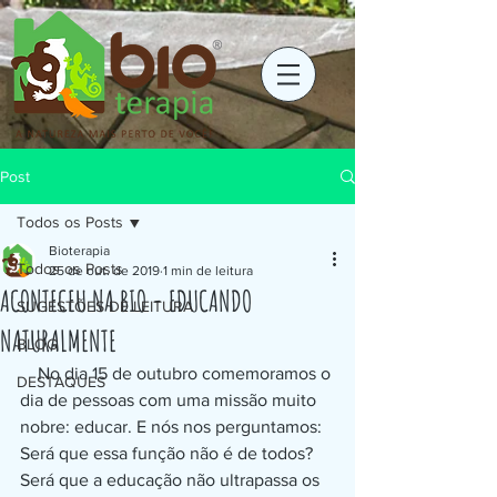
Post
Todos os Posts
Bioterapia
Todos os Posts
25 de out. de 2019
1 min de leitura
ACONTECEU NA BIO - EDUCANDO
SUGESTÕES DE LEITURA
NATURALMENTE
BLOG
    No dia 15 de outubro comemoramos o 
DESTAQUES
dia de pessoas com uma missão muito 
nobre: educar. E nós nos perguntamos: 
Será que essa função não é de todos? 
Será que a educação não ultrapassa os 