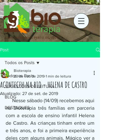
Post
Todos os Posts
Bioterapia
Todos os Posts
23 de set. de 2019
1 min de leitura
ACONTECEU NA BIO - HELENA DE CASTRO
SUGESTÕES DE LEITURA
Atualizado:
27 de set. de 2019
BLOG
     Nesse sábado (14/09) recebemos aqui 
DESTAQUES
na Bioterapia três famílias em parceria 
com a escola de ensino infantil Helena 
de Castro. As crianças tinham entre um 
e três anos, e foi a primeira experiência 
deles com alguns animais. Mágico ver a 