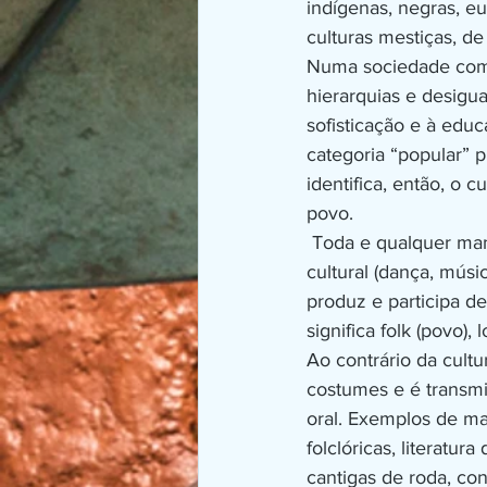
indígenas, negras, eur
culturas mestiças, d
Numa sociedade como
hierarquias e desigua
sofisticação e à edu
categoria “popular” 
identifica, então, o 
povo.
 Toda e qualquer ma
cultural (dança, músic
produz e participa de
significa folk (povo),
Ao contrário da cultu
costumes e é transmi
oral. Exemplos de man
folclóricas, literatur
cantigas de roda, con