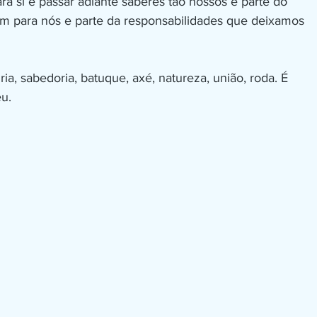
a si e passar adiante saberes tão nossos é parte do
m para nós e parte da responsabilidades que deixamos
gria, sabedoria, batuque, axé, natureza, união, roda. É
eu.