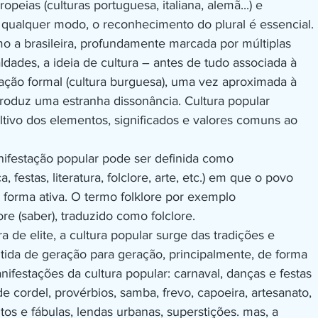
opeias (culturas portuguesa, italiana, alemã...) e 
e qualquer modo, o reconhecimento do plural é essencial.
 a brasileira, profundamente marcada por múltiplas
ldades, a ideia de cultura – antes de tudo associada à
cação formal (cultura burguesa), uma vez aproximada à
produz uma estranha dissonância. Cultura popular
cultivo dos elementos, significados e valores comuns ao
nifestação popular pode ser definida como
a, festas, literatura, folclore, arte, etc.) em que o povo
 forma ativa. O termo folklore por exemplo
 lore (saber), traduzido como folclore.
ra de elite, a cultura popular surge das tradições e
tida de geração para geração, principalmente, de forma
ifestações da cultura popular: carnaval, danças e festas
a de cordel, provérbios, samba, frevo, capoeira, artesanato,
tos e fábulas, lendas urbanas, superstições. mas, a