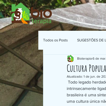
HOME
Todos os Posts
SUGESTÕES DE 
Bioterapia
6 de mar
Cultura Popula
Atualizado:
1 de jun. de 2
 Todo legado herdad
intrinsecamente ligad
brasileira é uma sínt
uma cultura única n