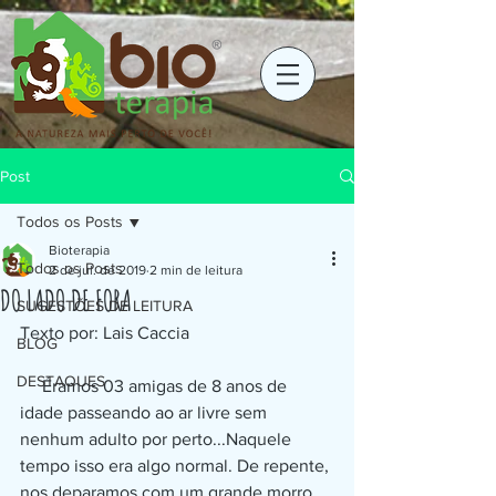
Post
Todos os Posts
Bioterapia
Todos os Posts
2 de jul. de 2019
2 min de leitura
DO LADO DE FORA
SUGESTÕES DE LEITURA
Texto por: Lais Caccia
BLOG
DESTAQUES
     Éramos 03 amigas de 8 anos de 
idade passeando ao ar livre sem 
nenhum adulto por perto...Naquele 
tempo isso era algo normal. De repente, 
nos deparamos com um grande morro, 