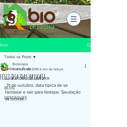
Post
Todos os Posts
Bioterapia
Todos os Posts
1 de nov. de 2019
2 min de leitura
FELIZ DIA DAS BRUXAS!
SUGESTÕES DE LEITURA
 31 de outubro, data típica de se 
BLOG
fantasiar e sair para festejar. Saudação 
DESTAQUES
as bruxas... 